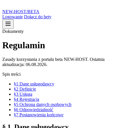
NEW-HOST
/BETA
Logowanie
Dołącz do bety
Dokumenty
Regulamin
Zasady korzystania z portalu beta NEW-HOST. Ostatnia
aktualizacja: 06.08.2026.
Spis treści
§1
Dane usługodawcy
§2
Definicje
§3
Usługa
§4
Rejestracja
§5
Ochrona danych osobowych
§6
Odpowiedzialność
§7
Postanowienia końcowe
§ 1. Dane usługodawcy