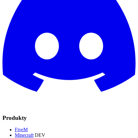
Produkty
FiveM
Minecraft
DEV